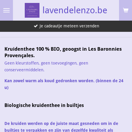
Ga
lavendelenzo.be
direct
naar
Je cadeautje meteen verzenden
de
hoofdinhoud
Kruidenthee 100 % BIO, geoogst in Les Baronnies
Provençales.
Geen kleurstoffen, geen toevoegingen, geen
conserveermiddelen.
Kan zowel warm als koud gedronken worden. (binnen de 24
u)
Biologische kruidenthee in builtjes
De kruiden werden op de juiste maat gesneden om in de
builtjes te verpakken en zijn van dezelfde kwaliteit als