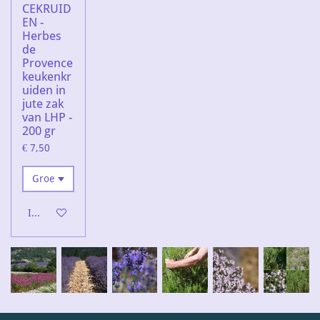
CEKRUID
EN -
Herbes
de
Provence
keukenkr
uiden in
jute zak
van LHP -
200 gr
€ 7,50
In winkelwagen