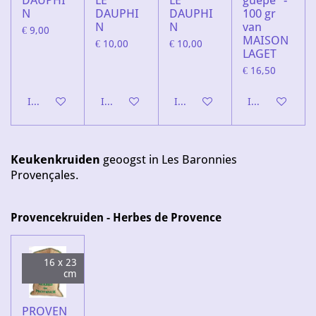
DAUPHI
LE
LE
guepe" -
N
DAUPHI
DAUPHI
100 gr
N
N
van
€ 9,00
MAISON
€ 10,00
€ 10,00
LAGET
€ 16,50
In winkelwagen
In winkelwagen
In winkelwagen
In winkelwage
Keukenkruiden
geoogst in Les Baronnies
Provençales.
Provencekruiden - Herbes de Provence
16 x 23
cm
PROVEN