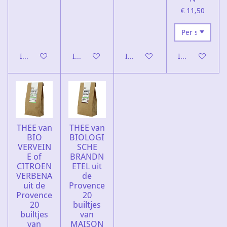
€ 11,50
In winkelwagen
In winkelwagen
In winkelwagen
In winkelwage
THEE van
THEE van
BIO
BIOLOGI
VERVEIN
SCHE
E of
BRANDN
CITROEN
ETEL uit
VERBENA
de
uit de
Provence
Provence
20
20
builtjes
builtjes
van
van
MAISON