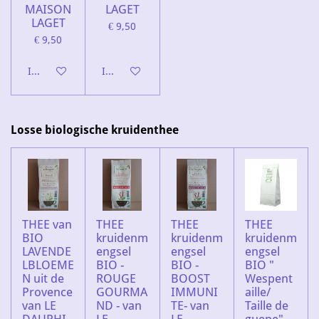
MAISON
LAGET
LAGET
€ 9,50
€ 9,50
In winkelwagen
In winkelwagen
Losse biologische kruidenthee
THEE van
THEE
THEE
THEE
BIO
kruidenm
kruidenm
kruidenm
LAVENDE
engsel
engsel
engsel
LBLOEME
BIO -
BIO -
BIO "
N uit de
ROUGE
BOOST
Wespent
Provence
GOURMA
IMMUNI
aille/
van LE
ND - van
TE- van
Taille de