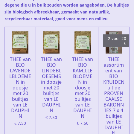
degene die u in bulk zouden worden aangeboden.
De builtjes
zijn biologisch afbreekbaar, gemaakt van natuurlijk,
recycleerbaar materiaal, goed voor mens en milieu.
2 voor 20
€
THEE van
THEE van
THEE van
THEE
BIO
BIO
BIO
assortim
LAVENDE
LINDEBL
KAMILLE
ent van
LBLOEME
OESEMS
BLOEME
BIO
N in
in doosje
N in
KRUIDEN
doosje
met 20
doosje
uit de
met 20
builtjes
met 20
PROVEN
builtjes
van LE
builtjes
CAALSE
van LE
DAUPHI
van LE
BARONN
DAUPHI
N
DAUPHI
IES 7 x 4
N
N
builtjes
€ 7,50
van LE
€ 7,50
€ 7,50
DAUPHI
N