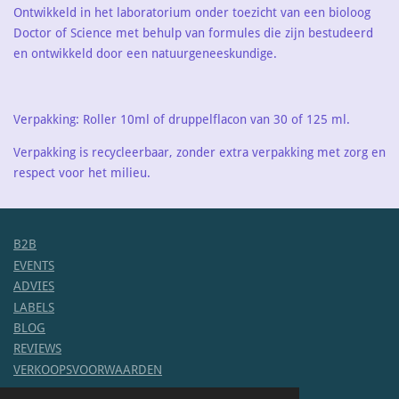
Ontwikkeld in het laboratorium onder toezicht van een bioloog
Doctor of Science met behulp van formules die zijn bestudeerd
en ontwikkeld door een natuurgeneeskundige.
Verpakking:
Roller 10ml of druppelflacon van 30 of 125 ml.
Verpakking is recycleerbaar, zonder extra verpakking met zorg en
respect voor het milieu.
B2B
EVENTS
ADVIES
LABELS
BLOG
REVIEWS
VERKOOPSVOORWAARDEN