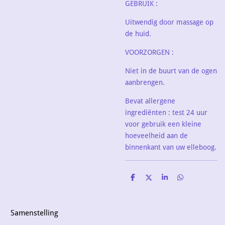
GEBRUIK :
Uitwendig door massage op
de huid
.
VOORZORGEN :
Niet in de buurt van de ogen
aanbrengen.
Bevat allergene
ingrediënten : test 24 uur
voor gebruik een kleine
hoeveelheid aan de
binnenkant van uw elleboog.
D
D
S
D
e
e
h
e
l
e
a
l
e
l
r
e
n
e
n
Samenstelling