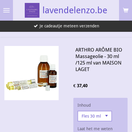
Ga
lavendelenzo.be
direct
naar
Je cadeautje meteen verzenden
de
hoofdinhoud
ARTHRO ARÔME BIO
Massageolie - 30 ml
/125 ml van MAISON
LAGET
€ 37,40
Inhoud
Laat het me weten