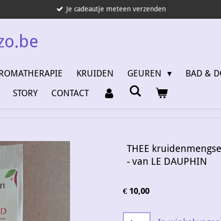
Je cadeautje meteen verzenden
zo.be
ROMATHERAPIE
KRUIDEN
GEUREN
BAD & 
STORY
CONTACT
THEE kruidenmengs
- van LE DAUPHIN
€ 10,00