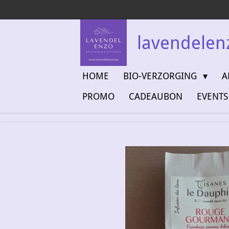
Ga
direct
naar
lavendelen
de
hoofdinhoud
HOME
BIO-VERZORGING
A
PROMO
CADEAUBON
EVENTS