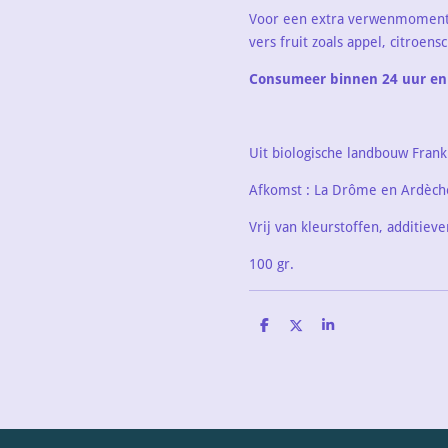
Voor een extra verwenmoment 
vers fruit zoals appel, citroens
Consumeer binnen 24 uur en
Uit biologische landbouw Frank
Afkomst : La Drôme en Ardèch
Vrij van kleurstoffen, additie
100 gr.
D
D
S
e
e
h
l
e
a
e
l
r
n
e