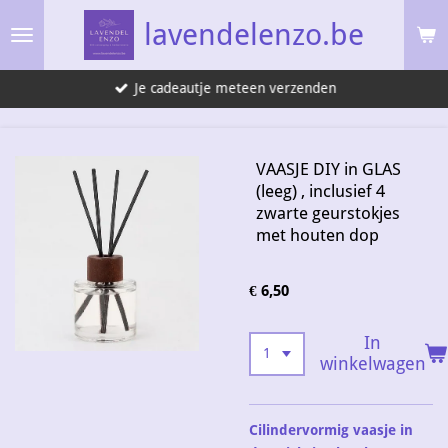
Ga
lavendelenzo.be
direct
naar
Je cadeautje meteen verzenden
de
hoofdinhoud
VAASJE DIY in GLAS
(leeg) , inclusief 4
zwarte geurstokjes
met houten dop
€ 6,50
In
winkelwagen
Cilindervormig vaasje in