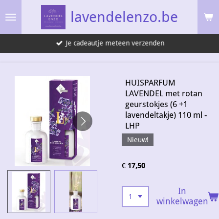
Ga
lavendelenzo.be
direct
naar
Je cadeautje meteen verzenden
de
hoofdinhoud
HUISPARFUM
LAVENDEL met rotan
geurstokjes (6 +1
lavendeltakje) 110 ml -
LHP
Nieuw!
€ 17,50
In
winkelwagen