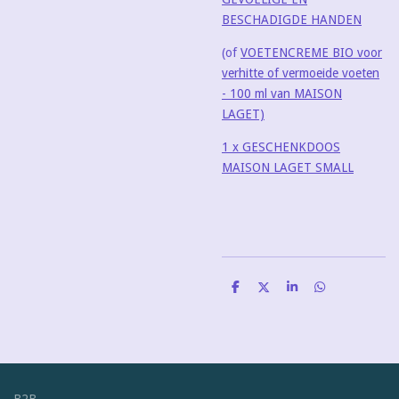
BESCHADIGDE HANDEN
(of
VOETENCREME BIO voor
verhitte of vermoeide voeten
- 100 ml van MAISON
LAGET)
1 x GESCHENKDOOS
MAISON LAGET SMALL
D
D
S
D
e
e
h
e
l
e
a
l
e
l
r
e
n
e
n