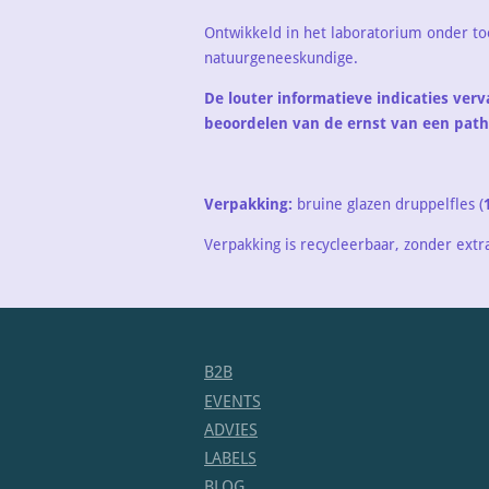
Ontwikkeld in het laboratorium onder to
natuurgeneeskundige.
De louter informatieve indicaties ver
beoordelen van de ernst van een path
Verpakking:
bruine glazen druppelfles (
Verpakking is recycleerbaar, zonder extr
B2B
EVENTS
ADVIES
LABELS
BLOG