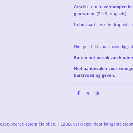
Geschikt om te
verdampen in 
geursteen.
(2 à 3 druppels)
In het bad
: enkele druppels o
Niet geschikt voor inwendig ge
Buiten het bereik van kinde
Niet aanbevolen voor zwange
borstvoeding geven.
D
D
S
e
e
h
l
e
a
e
l
r
n
e
etypeerde essentiële oliën, HEBBD, verkregen door langzame stoomd