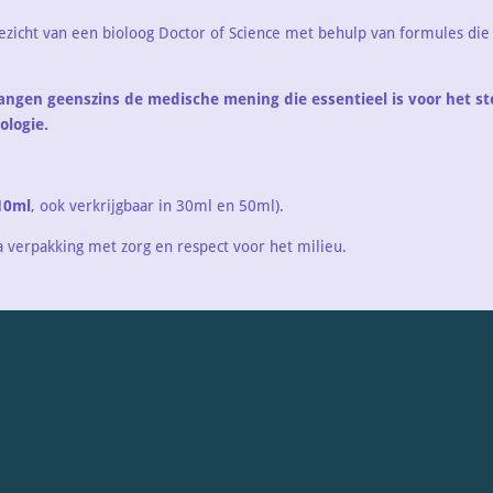
ezicht van een bioloog Doctor of Science met behulp van formules die
vangen geenszins de medische mening die essentieel is voor het st
ologie.
10ml
, ook verkrijgbaar in 30ml en 50ml).
a verpakking met zorg en respect voor het milieu.