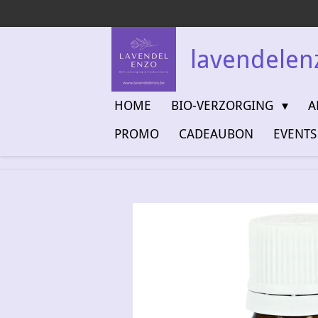
Ga
direct
naar
lavendelen
de
hoofdinhoud
HOME
BIO-VERZORGING
A
PROMO
CADEAUBON
EVENTS